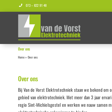
Ga
073 – 822 91 48
naar
inhoud
Over ons
Home
»
Over ons
Over ons
Bij Van de Vorst Elektrotechniek staan we bekend om o
gebied van elektrotechniek. Met meer dan 3 jaar ervar
regio Sint-Michielsgestel en werken we nauw samen m